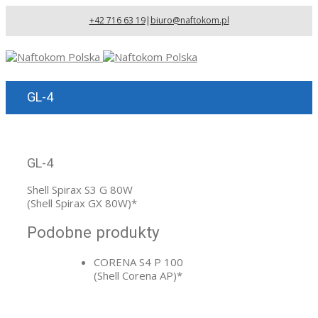
+42 716 63 19
|
biuro@naftokom.pl
GL-4
GL-4
Shell Spirax S3 G 80W
(Shell Spirax GX 80W)*
Podobne produkty
CORENA S4 P 100
(Shell Corena AP)*