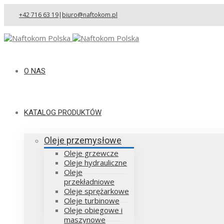
+42 716 63 19
|
biuro@naftokom.pl
O NAS
KATALOG PRODUKTÓW
Oleje przemysłowe
Oleje grzewcze
Oleje hydrauliczne
Oleje
przekładniowe
Oleje sprężarkowe
Oleje turbinowe
Oleje obiegowe i
maszynowe