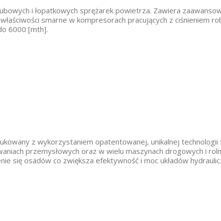
o śrubowych i łopatkowych sprężarek powietrza. Zawiera zaawans
 właściwości smarne w kompresorach pracujących z ciśnieniem r
do 6000 [mth].
rodukowany z wykorzystaniem opatentowanej, unikalnej technologii
waniach przemysłowych oraz w wielu maszynach drogowych i roln
nie się osadów co zwiększa efektywność i moc układów hydraulic