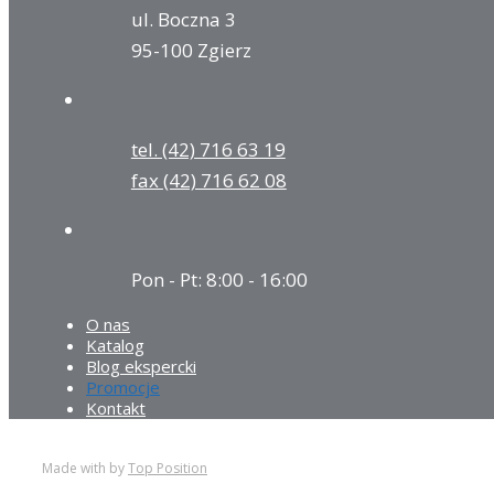
ul. Boczna 3
95-100 Zgierz
tel. (42) 716 63 19
fax (42) 716 62 08
Pon - Pt: 8:00 - 16:00
O nas
Katalog
Blog ekspercki
Promocje
Kontakt
Made with
by
Top Position