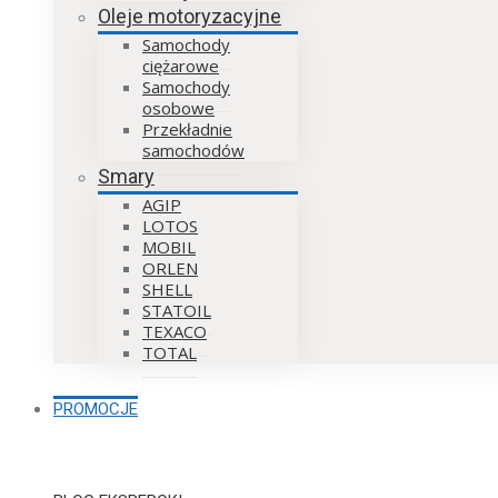
Oleje motoryzacyjne
Samochody
ciężarowe
Samochody
osobowe
Przekładnie
samochodów
Smary
AGIP
LOTOS
MOBIL
ORLEN
SHELL
STATOIL
TEXACO
TOTAL
PROMOCJE