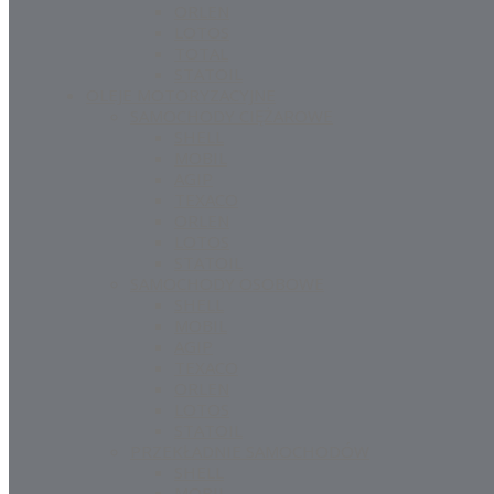
ORLEN
LOTOS
TOTAL
STATOIL
OLEJE MOTORYZACYJNE
SAMOCHODY CIĘŻAROWE
SHELL
MOBIL
AGIP
TEXACO
ORLEN
LOTOS
STATOIL
SAMOCHODY OSOBOWE
SHELL
MOBIL
AGIP
TEXACO
ORLEN
LOTOS
STATOIL
PRZEKŁADNIE SAMOCHODÓW
SHELL
MOBIL