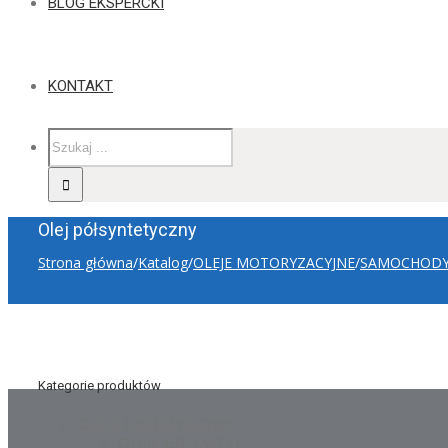
BLOG EKSPERCKI
KONTAKT
Olej półsyntetyczny
Strona główna
/
Katalog
/
OLEJE MOTORYZACYJNE
/
SAMOCHODY
Kategorie produktów
OLEJE PRZEMYSŁOWE
OLEJE GRZEWCZE