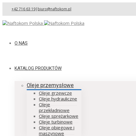
+42 716 63 19
|
biuro@naftokom.pl
O NAS
KATALOG PRODUKTÓW
Oleje przemysłowe
Oleje grzewcze
Oleje hydrauliczne
Oleje
przekładniowe
Oleje sprężarkowe
Oleje turbinowe
Oleje obiegowe i
maszynowe