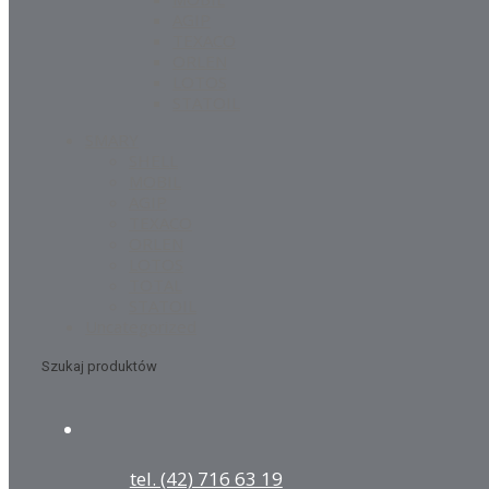
AGIP
TEXACO
ORLEN
LOTOS
STATOIL
SMARY
SHELL
MOBIL
AGIP
TEXACO
ORLEN
LOTOS
TOTAL
STATOIL
Uncategorized
Szukaj produktów
tel. (42) 716 63 19