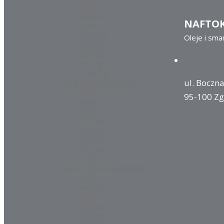
SHELL
MOBIL
NAFTO
AGIP
TEXACO
Oleje i sma
ORLEN
LOTOS
TOTAL
STATOIL
ul. Boczna
OLEJE HYDRAULICZNE
SHELL
95-100 Zg
MOBIL
AGIP
TEXACO
ORLEN
LOTOS
TOTAL
STATOIL
OLEJE PRZEKŁADNIOWE
SHELL
MOBIL
AGIP
TEXACO
ORLEN