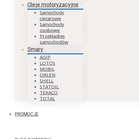
Oleje motoryzacyjne
Samochody
ciężarowe
Samochody
osobowe
Przekładnie
samochodów
Smary
AGIP
LOTOS
MOBIL
ORLEN
SHELL
STATOIL
TEXACO
TOTAL
PROMOCJE