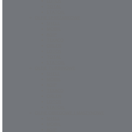
LOTOS
TOTAL
STATOIL
OLEJE SPRĘŻARKOWE
SHELL
MOBIL
AGIP
TEXACO
ORLEN
LOTOS
TOTAL
STATOIL
OLEJE TURBINOWE
SHELL
MOBIL
AGIP
TEXACO
ORLEN
LOTOS
STATOIL
OLEJE OBIEGOWE I MASZYNOWE
SHELL
MOBIL
AGIP