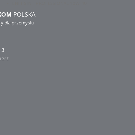
ENI I-SINT PROFESSIONAL 10W-40
KOM
POLSKA
ry dla przemysłu
 3
ierz