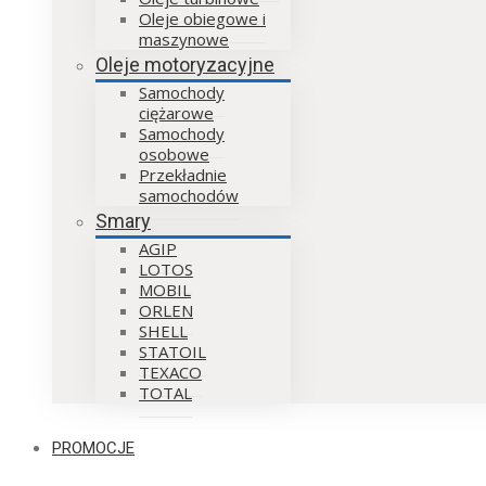
Oleje obiegowe i
maszynowe
Oleje motoryzacyjne
Samochody
ciężarowe
Samochody
osobowe
Przekładnie
samochodów
Smary
AGIP
LOTOS
MOBIL
ORLEN
SHELL
STATOIL
TEXACO
TOTAL
PROMOCJE