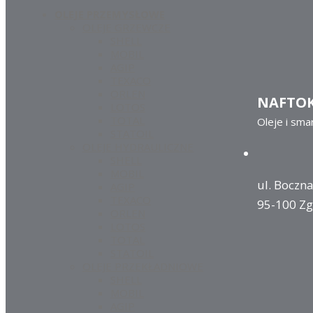
OLEJE PRZEMYSŁOWE
OLEJE GRZEWCZE
SHELL
MOBIL
AGIP
TEXACO
ORLEN
NAFTO
LOTOS
TOTAL
Oleje i sma
STATOIL
OLEJE HYDRAULICZNE
SHELL
MOBIL
ul. Boczna
AGIP
TEXACO
95-100 Zg
ORLEN
LOTOS
TOTAL
STATOIL
OLEJE PRZEKŁADNIOWE
SHELL
MOBIL
AGIP