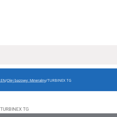
LEN
/
Olej bazowy: Mineralny
/
TURBINEX TG
TURBINEX TG