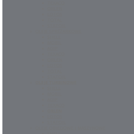
TEXACO
ORLEN
LOTOS
TOTAL
STATOIL
OLEJE SPRĘŻARKOWE
SHELL
MOBIL
AGIP
TEXACO
ORLEN
LOTOS
TOTAL
STATOIL
OLEJE TURBINOWE
SHELL
MOBIL
AGIP
TEXACO
ORLEN
LOTOS
STATOIL
OLEJE OBIEGOWE I MASZYNOWE
SHELL