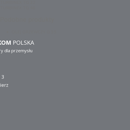
TURBINEX TG 32
TURBINEX TG 46
Podobne produkty
OLEJ GRZEWCZY G 35
KOM
POLSKA
ry dla przemysłu
 3
ierz