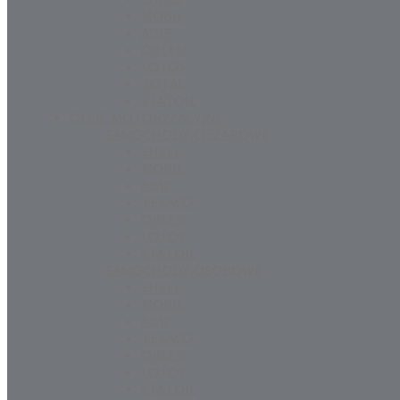
MOBIL
AGIP
ORLEN
LOTOS
TOTAL
STATOIL
OLEJE MOTORYZACYJNE
SAMOCHODY CIĘŻAROWE
SHELL
MOBIL
AGIP
TEXACO
ORLEN
LOTOS
STATOIL
SAMOCHODY OSOBOWE
SHELL
MOBIL
AGIP
TEXACO
ORLEN
LOTOS
STATOIL