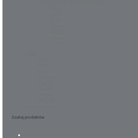
PRZEKŁADNIE SAMOCHODÓW
SHELL
MOBIL
AGIP
TEXACO
ORLEN
LOTOS
STATOIL
SMARY
SHELL
MOBIL
AGIP
TEXACO
ORLEN
LOTOS
TOTAL
STATOIL
Uncategorized
Szukaj produktów