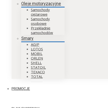
Oleje motoryzacyjne
Samochody
ciężarowe
Samochody
osobowe
Przekładnie
samochodów
Smary
AGIP
LOTOS
MOBIL
ORLEN
SHELL
STATOIL
TEXACO
TOTAL
PROMOCJE