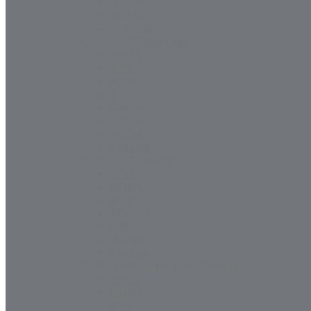
LOTOS
TOTAL
STATOIL
OLEJE SPRĘŻARKOWE
SHELL
MOBIL
AGIP
TEXACO
ORLEN
LOTOS
TOTAL
STATOIL
OLEJE TURBINOWE
SHELL
MOBIL
AGIP
TEXACO
ORLEN
LOTOS
STATOIL
OLEJE OBIEGOWE I MASZYNOWE
SHELL
MOBIL
AGIP