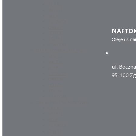
SHELL
MOBIL
AGIP
TEXACO
ORLEN
NAFTO
LOTOS
TOTAL
Oleje i sma
STATOIL
OLEJE HYDRAULICZNE
SHELL
MOBIL
ul. Boczna
AGIP
TEXACO
95-100 Zg
ORLEN
LOTOS
TOTAL
STATOIL
OLEJE PRZEKŁADNIOWE
SHELL
MOBIL
AGIP
TEXACO
ORLEN