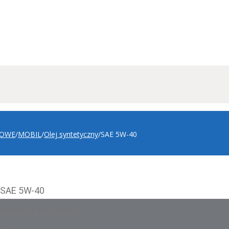
ROWE
/
MOBIL
/
Olej syntetyczny
/
SAE 5W-40
SAE 5W-40
DELVAC 1 SHC 5W‑40