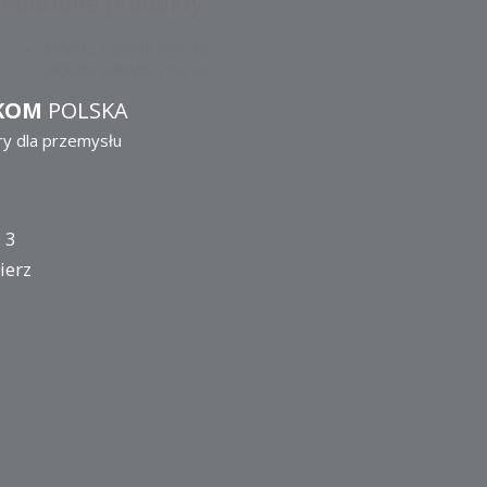
Podobne produkty
MOBIL UNIVIS HVI 13
MOBIL UNIVIS HVI 26
KOM
POLSKA
ry dla przemysłu
 3
ierz