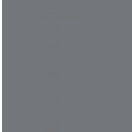
LOTOS
TOTAL
STATOIL
OLEJE SPRĘŻARKOWE
SHELL
MOBIL
AGIP
TEXACO
ORLEN
LOTOS
TOTAL
STATOIL
OLEJE TURBINOWE
SHELL
MOBIL
AGIP
TEXACO
ORLEN
LOTOS
STATOIL
OLEJE OBIEGOWE I MASZYNOWE
SHELL
MOBIL
AGIP