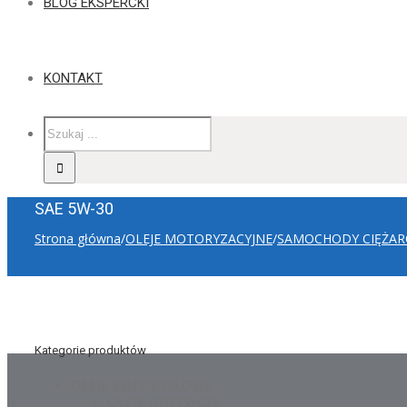
BLOG EKSPERCKI
KONTAKT
SAE 5W-30
Strona główna
/
OLEJE MOTORYZACYJNE
/
SAMOCHODY CIĘŻA
Kategorie produktów
OLEJE PRZEMYSŁOWE
OLEJE GRZEWCZE