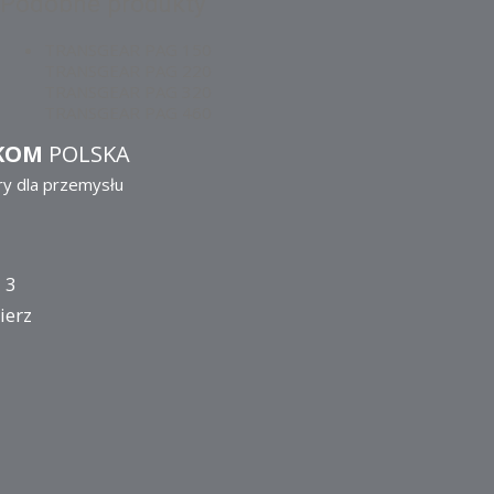
Podobne produkty
TRANSGEAR PAG 150
TRANSGEAR PAG 220
TRANSGEAR PAG 320
TRANSGEAR PAG 460
KOM
POLSKA
ry dla przemysłu
 3
ierz