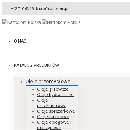
+42 716 63 19
|
biuro@naftokom.pl
O NAS
KATALOG PRODUKTÓW
Oleje przemysłowe
Oleje grzewcze
Oleje hydrauliczne
Oleje
przekładniowe
Oleje sprężarkowe
Oleje turbinowe
Oleje obiegowe i
maszynowe