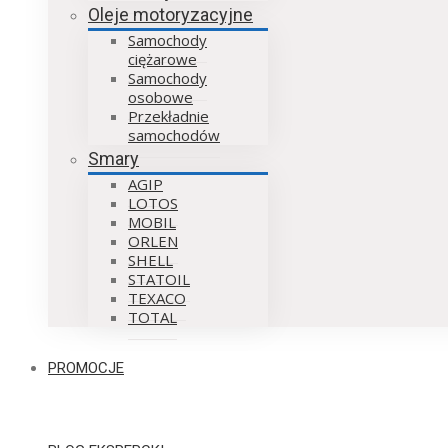
Oleje motoryzacyjne
Samochody
ciężarowe
Samochody
osobowe
Przekładnie
samochodów
Smary
AGIP
LOTOS
MOBIL
ORLEN
SHELL
STATOIL
TEXACO
TOTAL
PROMOCJE