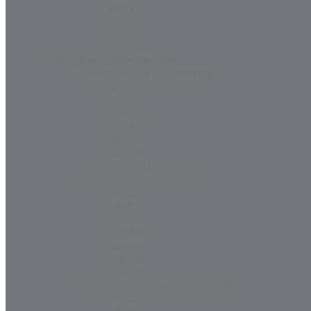
ORLEN
LOTOS
TOTAL
STATOIL
OLEJE MOTORYZACYJNE
SAMOCHODY CIĘŻAROWE
SHELL
MOBIL
AGIP
TEXACO
ORLEN
LOTOS
STATOIL
SAMOCHODY OSOBOWE
SHELL
MOBIL
AGIP
TEXACO
ORLEN
LOTOS
STATOIL
PRZEKŁADNIE SAMOCHODÓW
SHELL
MOBIL