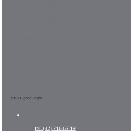
AGIP
TEXACO
ORLEN
LOTOS
STATOIL
SMARY
SHELL
MOBIL
AGIP
TEXACO
ORLEN
LOTOS
TOTAL
STATOIL
Uncategorized
Szukaj produktów
tel. (42) 716 63 19