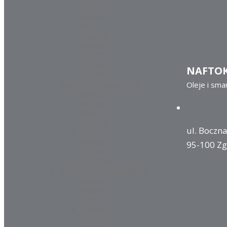
SHELL
MOBIL
AGIP
TEXACO
ORLEN
LOTOS
TOTAL
NAFTO
STATOIL
OLEJE HYDRAULICZNE
Oleje i sma
SHELL
MOBIL
AGIP
TEXACO
ul. Boczna
ORLEN
LOTOS
95-100 Zg
TOTAL
STATOIL
OLEJE PRZEKŁADNIOWE
SHELL
MOBIL
AGIP
TEXACO
ORLEN