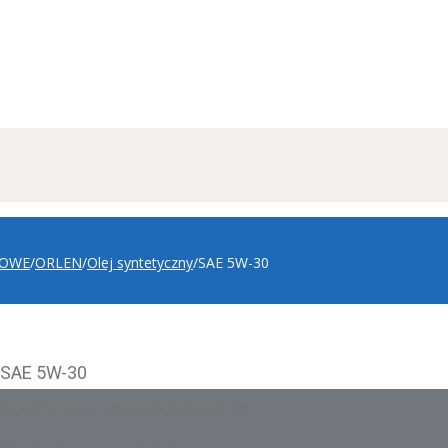
ROWE
/
ORLEN
/
Olej syntetyczny
/
SAE 5W-30
SAE 5W-30
PLATINUM ULTOR MAXIMO 5W-30