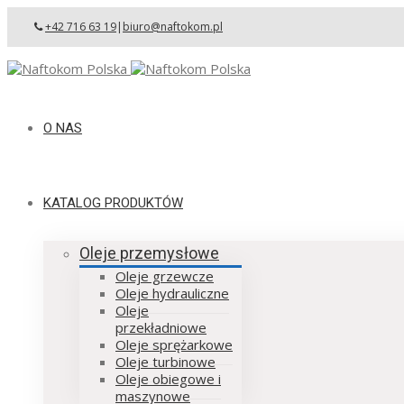
+42 716 63 19
|
biuro@naftokom.pl
O NAS
KATALOG PRODUKTÓW
Oleje przemysłowe
Oleje grzewcze
Oleje hydrauliczne
Oleje
przekładniowe
Oleje sprężarkowe
Oleje turbinowe
Oleje obiegowe i
maszynowe