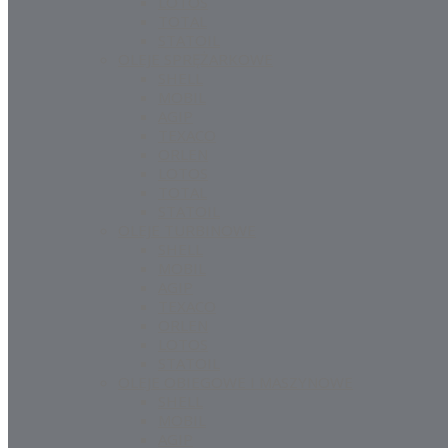
LOTOS
TOTAL
STATOIL
OLEJE SPRĘŻARKOWE
SHELL
MOBIL
AGIP
TEXACO
ORLEN
LOTOS
TOTAL
STATOIL
OLEJE TURBINOWE
SHELL
MOBIL
AGIP
TEXACO
ORLEN
LOTOS
STATOIL
OLEJE OBIEGOWE I MASZYNOWE
SHELL
MOBIL
AGIP