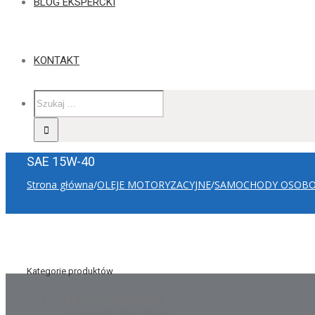
BLOG EKSPERCKI
KONTAKT
SAE 15W-40
Strona główna
/
OLEJE MOTORYZACYJNE
/
SAMOCHODY OSOB
Kategorie produktów
OLEJE PRZEMYSŁOWE
OLEJE GRZEWCZE