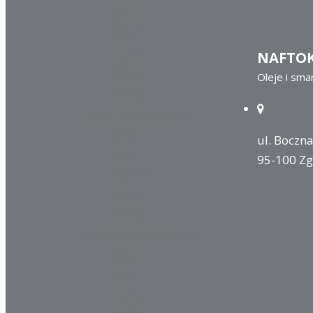
SHELL
MOBIL
AGIP
TEXACO
NAFTO
ORLEN
LOTOS
Oleje i sma
TOTAL
STATOIL
OLEJE HYDRAULICZNE
SHELL
ul. Boczna
MOBIL
AGIP
95-100 Zg
TEXACO
ORLEN
LOTOS
TOTAL
STATOIL
OLEJE PRZEKŁADNIOWE
SHELL
MOBIL
AGIP
TEXACO
ORLEN