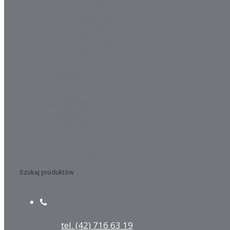
AGIP
TEXACO
ORLEN
LOTOS
STATOIL
SMARY
SHELL
MOBIL
AGIP
TEXACO
ORLEN
LOTOS
TOTAL
STATOIL
Uncategorized
Szukaj produktów
tel. (42) 716 63 19