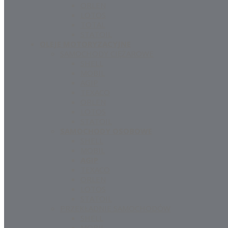
ORLEN
LOTOS
TOTAL
STATOIL
OLEJE MOTORYZACYJNE
SAMOCHODY CIĘŻAROWE
SHELL
MOBIL
AGIP
TEXACO
ORLEN
LOTOS
STATOIL
SAMOCHODY OSOBOWE
SHELL
MOBIL
AGIP
TEXACO
ORLEN
LOTOS
STATOIL
PRZEKŁADNIE SAMOCHODÓW
SHELL
MOBIL