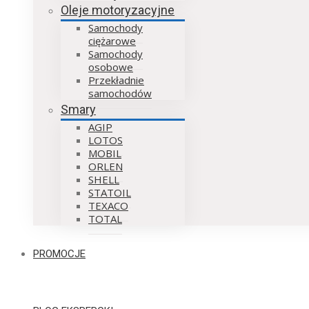
Oleje motoryzacyjne
Samochody
ciężarowe
Samochody
osobowe
Przekładnie
samochodów
Smary
AGIP
LOTOS
MOBIL
ORLEN
SHELL
STATOIL
TEXACO
TOTAL
PROMOCJE