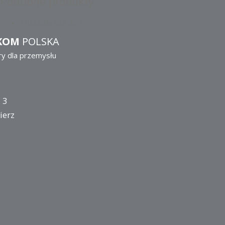
Podobne produkty
TELLIUM VSF 320
KOM
POLSKA
ry dla przemysłu
 3
ierz