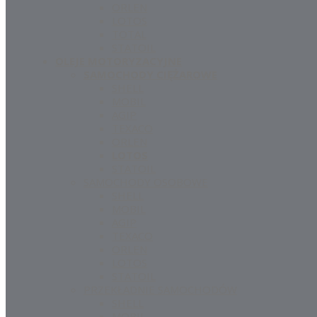
ORLEN
LOTOS
TOTAL
STATOIL
OLEJE MOTORYZACYJNE
SAMOCHODY CIĘŻAROWE
SHELL
MOBIL
AGIP
TEXACO
ORLEN
LOTOS
STATOIL
SAMOCHODY OSOBOWE
SHELL
MOBIL
AGIP
TEXACO
ORLEN
LOTOS
STATOIL
PRZEKŁADNIE SAMOCHODÓW
SHELL
MOBIL