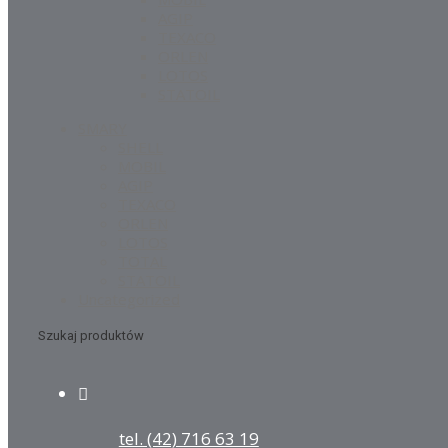
AGIP
TEXACO
ORLEN
LOTOS
STATOIL
SMARY
SHELL
MOBIL
AGIP
TEXACO
ORLEN
LOTOS
TOTAL
STATOIL
Uncategorized
Szukaj produktów
tel. (42) 716 63 19