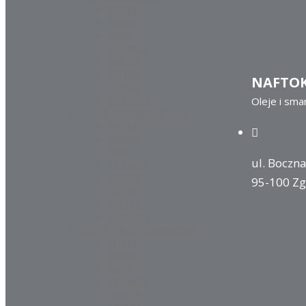
SHELL
MOBIL
AGIP
TEXACO
ORLEN
LOTOS
NAFTO
TOTAL
STATOIL
Oleje i sma
OLEJE HYDRAULICZNE
SHELL
MOBIL
AGIP
ul. Boczna
TEXACO
ORLEN
95-100 Zg
LOTOS
TOTAL
STATOIL
OLEJE PRZEKŁADNIOWE
SHELL
MOBIL
AGIP
TEXACO
ORLEN