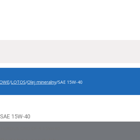
ROWE
/
LOTOS
/
Olej mineralny
/
SAE 15W-40
SAE 15W-40
TURDUS CNG CF-4 15W/40