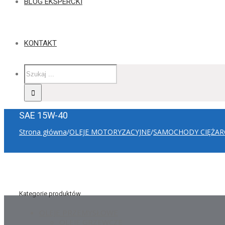
BLOG EKSPERCKI
KONTAKT
SAE 15W-40
Strona główna
/
OLEJE MOTORYZACYJNE
/
SAMOCHODY CIĘŻA
Kategorie produktów
OLEJE PRZEMYSŁOWE
OLEJE GRZEWCZE