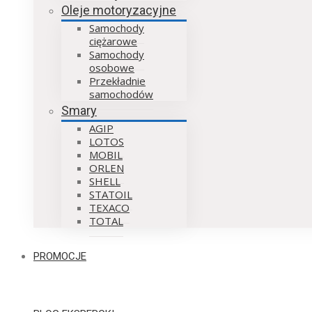
Oleje motoryzacyjne
Samochody
ciężarowe
Samochody
osobowe
Przekładnie
samochodów
Smary
AGIP
LOTOS
MOBIL
ORLEN
SHELL
STATOIL
TEXACO
TOTAL
PROMOCJE