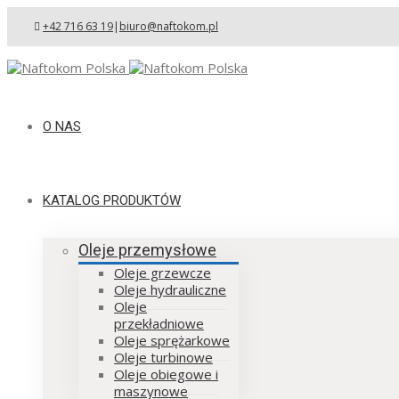
+42 716 63 19
|
biuro@naftokom.pl
O NAS
KATALOG PRODUKTÓW
Oleje przemysłowe
Oleje grzewcze
Oleje hydrauliczne
Oleje
przekładniowe
Oleje sprężarkowe
Oleje turbinowe
Oleje obiegowe i
maszynowe