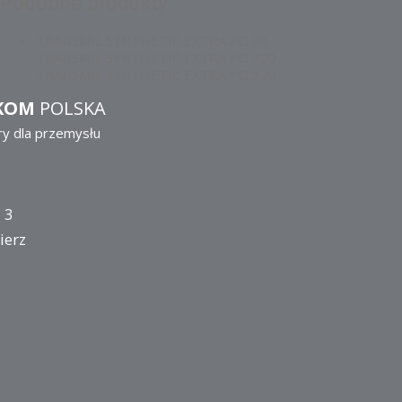
Podobne produkty
TRANSMIL SYNTHETIC EXTRA PG 68
TRANSMIL SYNTHETIC EXTRA PG 220
TRANSMIL SYNTHETIC EXTRA PG 320
KOM
POLSKA
ry dla przemysłu
 3
ierz