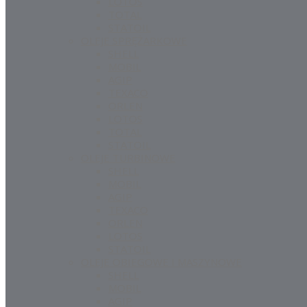
LOTOS
TOTAL
STATOIL
OLEJE SPRĘŻARKOWE
SHELL
MOBIL
AGIP
TEXACO
ORLEN
LOTOS
TOTAL
STATOIL
OLEJE TURBINOWE
SHELL
MOBIL
AGIP
TEXACO
ORLEN
LOTOS
STATOIL
OLEJE OBIEGOWE I MASZYNOWE
SHELL
MOBIL
AGIP