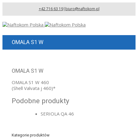
+42 716 63 19
|
biuro@naftokom.pl
OMALA S1 W
OMALA S1 W
OMALA S1 W 460
(Shell Valvata j 460)*
Podobne produkty
SERIOLA QA 46
Kategorie produktów