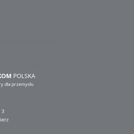
ORLEN HYDROL L-HV 22
ORLEN HYDROL L-HV 32
ORLEN HYDROL L-HV 46
ORLEN HYDROL L-HV 68
ORLEN HYDROL L-HV 100
ORLEN HYDROL L-HV 150
Podobne produkty
TELLUS S2 MA 10
TELLUS S2 MA 46
(Shell Tellus DO)*
KOM
POLSKA
ry dla przemysłu
 3
ierz