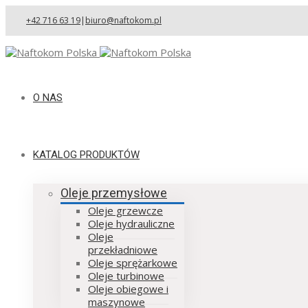
+42 716 63 19
|
biuro@naftokom.pl
O NAS
KATALOG PRODUKTÓW
Oleje przemysłowe
Oleje grzewcze
Oleje hydrauliczne
Oleje
przekładniowe
Oleje sprężarkowe
Oleje turbinowe
Oleje obiegowe i
maszynowe