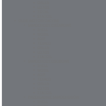
ORLEN
LOTOS
TOTAL
STATOIL
OLEJE MOTORYZACYJNE
SAMOCHODY CIĘŻAROWE
SHELL
MOBIL
AGIP
TEXACO
ORLEN
LOTOS
STATOIL
SAMOCHODY OSOBOWE
SHELL
MOBIL
AGIP
TEXACO
ORLEN
LOTOS
STATOIL
PRZEKŁADNIE SAMOCHODÓW
SHELL
MOBIL