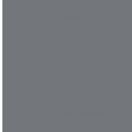
LOTOS
TOTAL
STATOIL
OLEJE SPRĘŻARKOWE
SHELL
MOBIL
AGIP
TEXACO
ORLEN
LOTOS
TOTAL
STATOIL
OLEJE TURBINOWE
SHELL
MOBIL
AGIP
TEXACO
ORLEN
LOTOS
STATOIL
OLEJE OBIEGOWE I MASZYNOWE
SHELL
MOBIL
AGIP