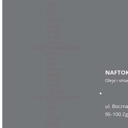
SHELL
MOBIL
AGIP
TEXACO
ORLEN
LOTOS
TOTAL
STATOIL
OLEJE HYDRAULICZNE
SHELL
MOBIL
AGIP
TEXACO
NAFTO
ORLEN
LOTOS
Oleje i sma
TOTAL
STATOIL
OLEJE PRZEKŁADNIOWE
SHELL
ul. Boczna
MOBIL
AGIP
95-100 Zg
TEXACO
ORLEN