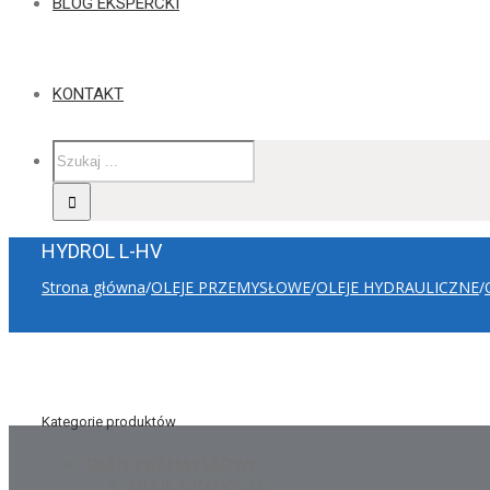
BLOG EKSPERCKI
KONTAKT
HYDROL L-HV
Strona główna
/
OLEJE PRZEMYSŁOWE
/
OLEJE HYDRAULICZNE
/
Kategorie produktów
OLEJE PRZEMYSŁOWE
OLEJE GRZEWCZE