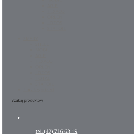
AGIP
TEXACO
ORLEN
LOTOS
STATOIL
SMARY
SHELL
MOBIL
AGIP
TEXACO
ORLEN
LOTOS
TOTAL
STATOIL
Uncategorized
Szukaj produktów
tel. (42) 716 63 19