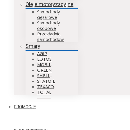
Oleje motoryzacyjne
Samochody
ciężarowe
Samochody
osobowe
Przekładnie
samochodów
Smary
AGIP
LOTOS
MOBIL
ORLEN
SHELL
STATOIL
TEXACO
TOTAL
PROMOCJE