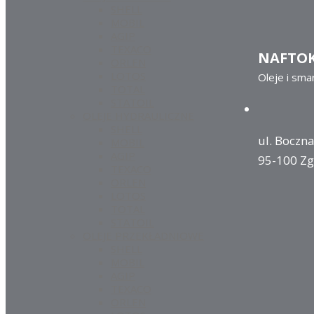
SHELL
MOBIL
AGIP
TEXACO
NAFTO
ORLEN
LOTOS
Oleje i sma
TOTAL
STATOIL
OLEJE HYDRAULICZNE
SHELL
ul. Boczna
MOBIL
AGIP
95-100 Zg
TEXACO
ORLEN
LOTOS
TOTAL
STATOIL
OLEJE PRZEKŁADNIOWE
SHELL
MOBIL
AGIP
TEXACO
ORLEN