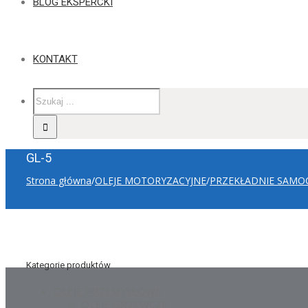
BLOG EKSPERCKI
KONTAKT
GL-5
Strona główna
/
OLEJE MOTORYZACYJNE
/
PRZEKŁADNIE SAM
Kategorie produktów
OLEJE PRZEMYSŁOWE
OLEJE GRZEWCZE