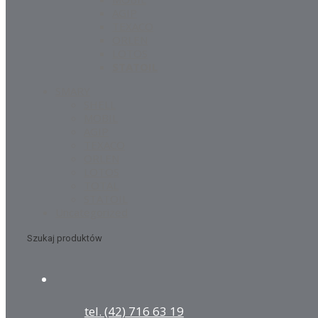
AGIP
TEXACO
ORLEN
LOTOS
STATOIL
SMARY
SHELL
MOBIL
AGIP
TEXACO
ORLEN
LOTOS
TOTAL
STATOIL
Uncategorized
Szukaj produktów
tel. (42) 716 63 19