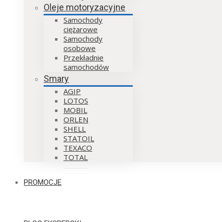
Oleje motoryzacyjne
Samochody
ciężarowe
Samochody
osobowe
Przekładnie
samochodów
Smary
AGIP
LOTOS
MOBIL
ORLEN
SHELL
STATOIL
TEXACO
TOTAL
PROMOCJE