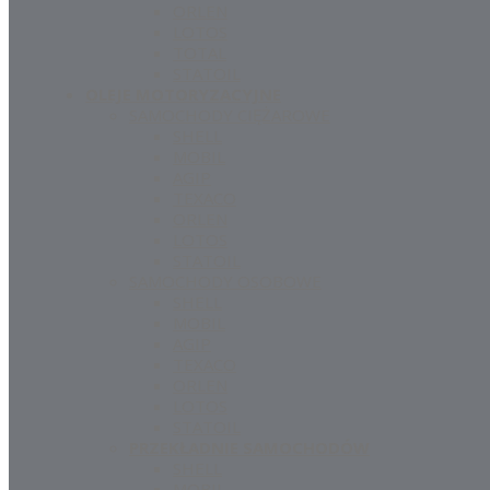
ORLEN
LOTOS
TOTAL
STATOIL
OLEJE MOTORYZACYJNE
SAMOCHODY CIĘŻAROWE
SHELL
MOBIL
AGIP
TEXACO
ORLEN
LOTOS
STATOIL
SAMOCHODY OSOBOWE
SHELL
MOBIL
AGIP
TEXACO
ORLEN
LOTOS
STATOIL
PRZEKŁADNIE SAMOCHODÓW
SHELL
MOBIL