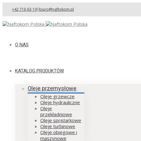
+42 716 63 19
|
biuro@naftokom.pl
O NAS
KATALOG PRODUKTÓW
Oleje przemysłowe
Oleje grzewcze
Oleje hydrauliczne
Oleje
przekładniowe
Oleje sprężarkowe
Oleje turbinowe
Oleje obiegowe i
maszynowe