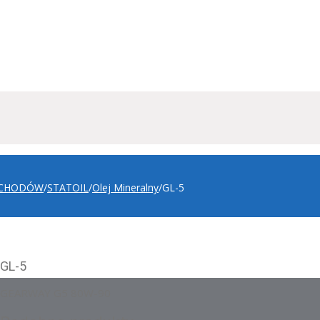
OCHODÓW
/
STATOIL
/
Olej Mineralny
/
GL-5
GL-5
GEARWAY G5 80W-90