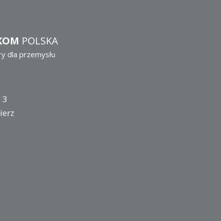
Podobne produkty
HYDRAWAY HFC 46
KOM
POLSKA
ry dla przemysłu
 3
ierz