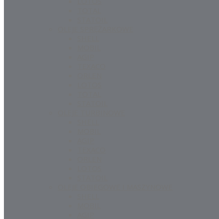
LOTOS
TOTAL
STATOIL
OLEJE SPRĘŻARKOWE
SHELL
MOBIL
AGIP
TEXACO
ORLEN
LOTOS
TOTAL
STATOIL
OLEJE TURBINOWE
SHELL
MOBIL
AGIP
TEXACO
ORLEN
LOTOS
STATOIL
OLEJE OBIEGOWE I MASZYNOWE
SHELL
MOBIL
AGIP