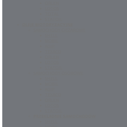
ORLEN
LOTOS
TOTAL
STATOIL
OLEJE MOTORYZACYJNE
SAMOCHODY CIĘŻAROWE
SHELL
MOBIL
AGIP
TEXACO
ORLEN
LOTOS
STATOIL
SAMOCHODY OSOBOWE
SHELL
MOBIL
AGIP
TEXACO
ORLEN
LOTOS
STATOIL
PRZEKŁADNIE SAMOCHODÓW
SHELL
MOBIL