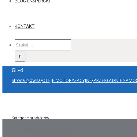
BLOG EKSPERCKI
KONTAKT
GL-4
Strona główna
/
OLEJE MOTORYZACYJNE
/
PRZEKŁADNIE SAM
Kategorie produktów
OLEJE PRZEMYSŁOWE
OLEJE GRZEWCZE