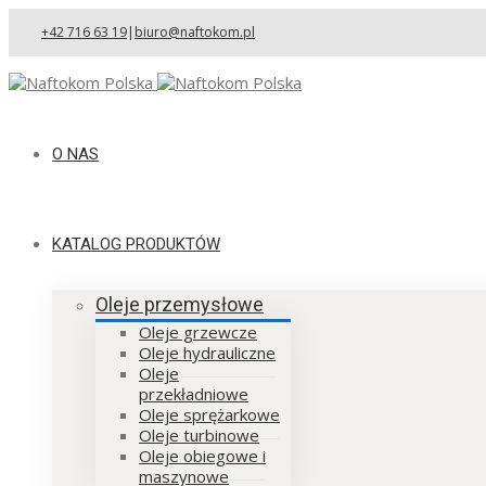
+42 716 63 19
|
biuro@naftokom.pl
O NAS
KATALOG PRODUKTÓW
Oleje przemysłowe
Oleje grzewcze
Oleje hydrauliczne
Oleje
przekładniowe
Oleje sprężarkowe
Oleje turbinowe
Oleje obiegowe i
maszynowe