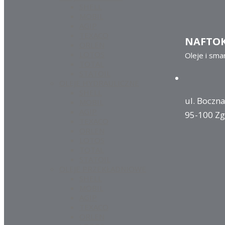
SHELL
MOBIL
AGIP
TEXACO
NAFTO
ORLEN
LOTOS
Oleje i sma
TOTAL
STATOIL
OLEJE HYDRAULICZNE
SHELL
ul. Boczna
MOBIL
AGIP
95-100 Zg
TEXACO
ORLEN
LOTOS
TOTAL
STATOIL
OLEJE PRZEKŁADNIOWE
SHELL
MOBIL
AGIP
TEXACO
ORLEN