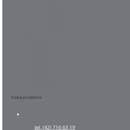
AGIP
TEXACO
ORLEN
LOTOS
STATOIL
SMARY
SHELL
MOBIL
AGIP
TEXACO
ORLEN
LOTOS
TOTAL
STATOIL
Uncategorized
Szukaj produktów
tel. (42) 716 63 19