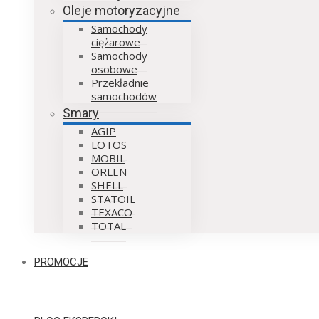
Oleje motoryzacyjne
Samochody
ciężarowe
Samochody
osobowe
Przekładnie
samochodów
Smary
AGIP
LOTOS
MOBIL
ORLEN
SHELL
STATOIL
TEXACO
TOTAL
PROMOCJE