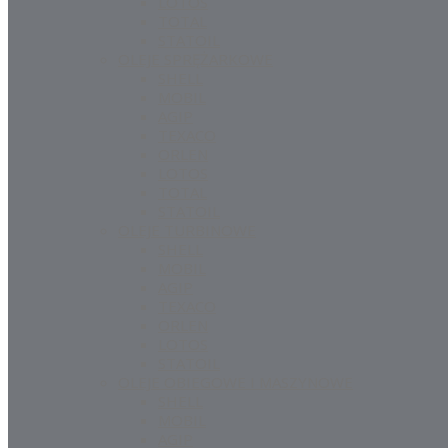
LOTOS
TOTAL
STATOIL
OLEJE SPRĘŻARKOWE
SHELL
MOBIL
AGIP
TEXACO
ORLEN
LOTOS
TOTAL
STATOIL
OLEJE TURBINOWE
SHELL
MOBIL
AGIP
TEXACO
ORLEN
LOTOS
STATOIL
OLEJE OBIEGOWE I MASZYNOWE
SHELL
MOBIL
AGIP