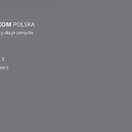
Podobne produkty
TEXATHERM HT 22
KOM
POLSKA
ry dla przemysłu
 3
ierz