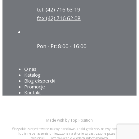
tel. (42) 716 63 19
fax (42) 716 62 08
Pon - Pt: 8:00 - 16:00
O nas
Katalog
Blog ekspercki
Promocje
Kontakt
Made with
by
Top Position
Wszystkie zarejestrowane nazwy handlowe, znaki graficzne, nazwy produktów
lub inne oznaczenia umieszczone na stronie są zastrzeżone przez ich
właścicieli i użyte wyłącznie w celach informacyjnych