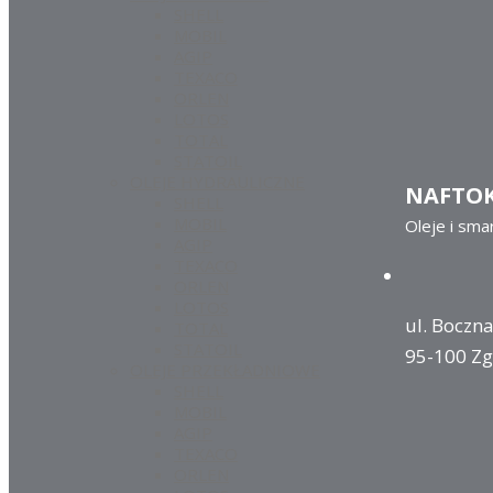
SHELL
MOBIL
AGIP
TEXACO
ORLEN
LOTOS
TOTAL
STATOIL
OLEJE HYDRAULICZNE
NAFTO
SHELL
MOBIL
Oleje i sma
AGIP
TEXACO
ORLEN
LOTOS
ul. Boczna
TOTAL
STATOIL
95-100 Zg
OLEJE PRZEKŁADNIOWE
SHELL
MOBIL
AGIP
TEXACO
ORLEN