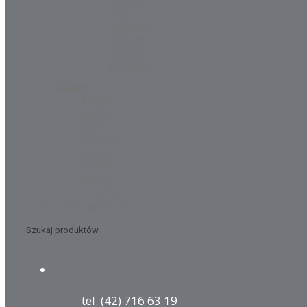
AGIP
TEXACO
ORLEN
LOTOS
STATOIL
SMARY
SHELL
MOBIL
AGIP
TEXACO
ORLEN
LOTOS
TOTAL
STATOIL
Uncategorized
Szukaj produktów
tel. (42) 716 63 19