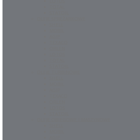
LOTOS
TOTAL
STATOIL
OLEJE SPRĘŻARKOWE
SHELL
MOBIL
AGIP
TEXACO
ORLEN
LOTOS
TOTAL
STATOIL
OLEJE TURBINOWE
SHELL
MOBIL
AGIP
TEXACO
ORLEN
LOTOS
STATOIL
OLEJE OBIEGOWE I MASZYNOWE
SHELL
MOBIL
AGIP