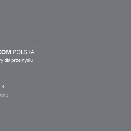
GADUS S2 OG 50
GADUS S2 OG 80
(Shell Malleus GL)*
Podobne produkty
HEAT TRANSFER OIL S2
(Shell Thermia B)*
KOM
POLSKA
ry dla przemysłu
 3
ierz