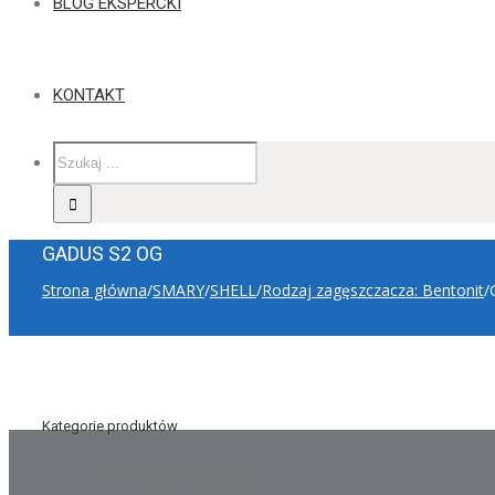
BLOG EKSPERCKI
KONTAKT
GADUS S2 OG
Strona główna
/
SMARY
/
SHELL
/
Rodzaj zagęszczacza: Bentonit
/
Kategorie produktów
OLEJE PRZEMYSŁOWE
OLEJE GRZEWCZE