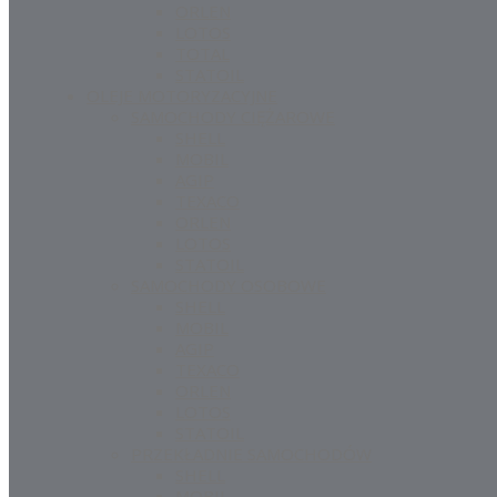
ORLEN
LOTOS
TOTAL
STATOIL
OLEJE MOTORYZACYJNE
SAMOCHODY CIĘŻAROWE
SHELL
MOBIL
AGIP
TEXACO
ORLEN
LOTOS
STATOIL
SAMOCHODY OSOBOWE
SHELL
MOBIL
AGIP
TEXACO
ORLEN
LOTOS
STATOIL
PRZEKŁADNIE SAMOCHODÓW
SHELL
MOBIL