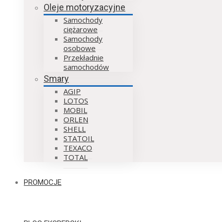
Oleje motoryzacyjne
Samochody
ciężarowe
Samochody
osobowe
Przekładnie
samochodów
Smary
AGIP
LOTOS
MOBIL
ORLEN
SHELL
STATOIL
TEXACO
TOTAL
PROMOCJE