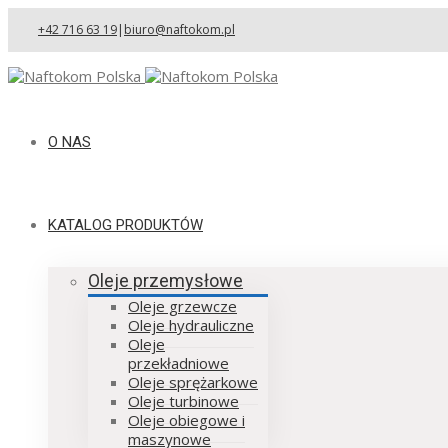
+42 716 63 19
|
biuro@naftokom.pl
O NAS
KATALOG PRODUKTÓW
Oleje przemysłowe
Oleje grzewcze
Oleje hydrauliczne
Oleje
przekładniowe
Oleje sprężarkowe
Oleje turbinowe
Oleje obiegowe i
maszynowe