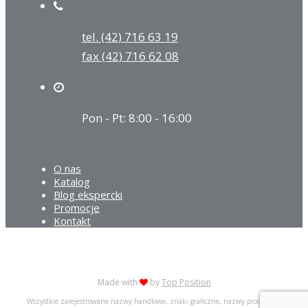
tel. (42) 716 63 19
fax (42) 716 62 08
Pon - Pt: 8:00 - 16:00
O nas
Katalog
Blog ekspercki
Promocje
Kontakt
Made with
by
Top Position
Wszystkie zarejestrowane nazwy handlowe, znaki graficzne, nazwy produktów