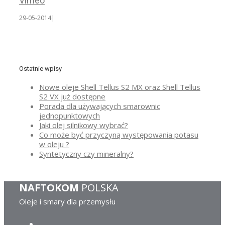
Vimeo
29-05-2014
|
Ostatnie wpisy
Nowe oleje Shell Tellus S2 MX oraz Shell Tellus
S2 VX już dostępne
Porada dla używających smarownic
jednopunktowych
Jaki olej silnikowy wybrać?
Co może być przyczyną występowania potasu
w oleju ?
Syntetyczny czy mineralny?
NAFTOKOM
POLSKA
Oleje i smary dla przemysłu