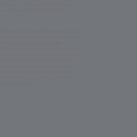
 Są one w stanie zapewnić ciągłą i
zo często są mocno obciążone.
i pracy oraz stosowany sprzęt. Już na
w smarnych będzie potrzebował. Jeżeli są
wymaga się stosowania olejów o
eriałów podatnych na erozję wyklucza
st też wybór środków ze względu na
eralne, syntetyczne oraz mineralno-
ą w wyniku przerobu ropy naftowej
hemicznej. Najlepszym rozwiązaniem
enci spędzają najwięcej czasu. Ze
ementów silnika.