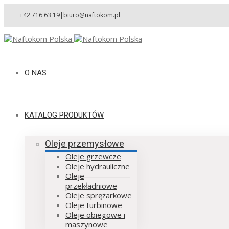
+42 716 63 19
|
biuro@naftokom.pl
O NAS
KATALOG PRODUKTÓW
Oleje przemysłowe
Oleje grzewcze
Oleje hydrauliczne
Oleje
przekładniowe
Oleje sprężarkowe
Oleje turbinowe
Oleje obiegowe i
maszynowe