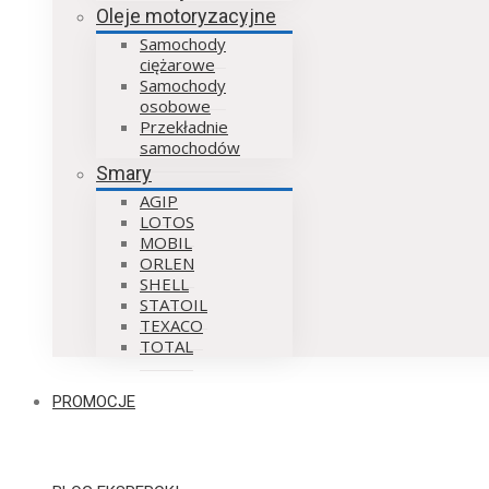
Oleje motoryzacyjne
Samochody
ciężarowe
Samochody
osobowe
Przekładnie
samochodów
Smary
AGIP
LOTOS
MOBIL
ORLEN
SHELL
STATOIL
TEXACO
TOTAL
PROMOCJE