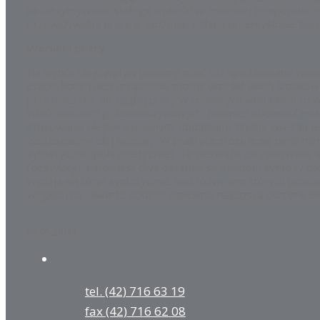
na utrzymywanie stałego lepkości w zmiennej temperaturze.
przewidywalną pracę urządzenia. Układy przemysłowe bard
Warunki pracy
Na wybór oleju wpływ powinny mieć też spodziewane warunk
etapie konstrukcji urządzenia można określić jakich środkó
przeznaczone do ciągłej pracy w zmiennych warunkach to 
właściwościach przeciwzużyciowych. Również obecność mat
stosowanie olejów z pewnymi dodatkami. Ważną kwestią je
zastosowany olej bazowy. W praktyce stosuje się oleje min
syntetyczne (półsyntetyczne). Te pierwsze otrzymywane s
(destylacji), natomiast dwa ostatnie są efektem syntezy c
wydają się oleje syntetyczne, nad rozwojem których produc
względu na zawarte dodatki zapewnią najlepszą ochronę el
08-05-2016
|
tel. (42) 716 63 19
fax (42) 716 62 08