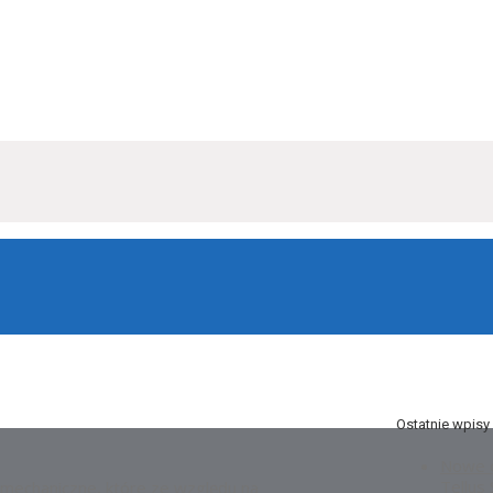
Ostatnie wpisy
Nowe o
Tellus
 mechaniczne, które ze względu na