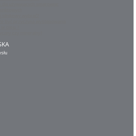
 dla używających smarownic
punktowych
ej silnikowy wybrać?
e być przyczyną występowania
 w oleju ?
yczny czy mineralny?
SKA
ysłu