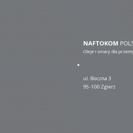
Porada
wania. Mechanizmy złożone są ze
jedno
 W czasie pracy wytwarzana jest
Jaki ol
ne pozwalają na zmniejszenie tarcia
Co moż
ywności maszyny i zminimalizowania
potasu
anie – dzięki zmniejszeniu siły tarcia
Syntet
ca urządzenie zapewnia dobrą ochronę
łowy: środki smarne są niezbędne do
NAFTOKOM
POL
hu i mają ogromny wpływ na ich
ego nadawał. Na rynku dostępne są setki
Oleje i smary dla przem
praktyce? Będą sprawowały się zupełnie
ul. Boczna 3
óżnego typu. Coraz częściej odchodzi
95-100 Zgierz
znych, pneumatycznych lub też
 można się z nimi spotkać w wielu
emyśle działają na tej samej zasadzie
oc jaką dysponują. Najważniejszym
. To właśnie ta wielkość fizyczna
. Współczesne oleje to tylko w około
datki polepszające ich jakość i
a smarnego, więc w czasie wyboru warto
ją modyfikatory lepkości. Pozwalają one