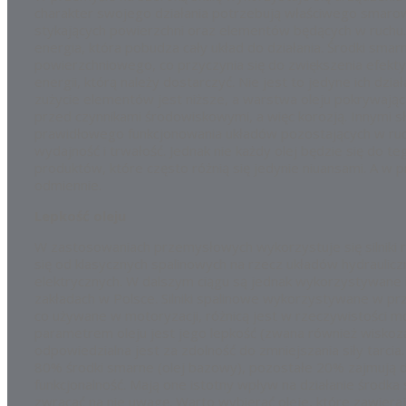
charakter swojego działania potrzebują właściwego smaro
stykających powierzchni oraz elementów będących w ruchu.
energia, która pobudza cały układ do działania. Środki smar
powierzchniowego, co przyczynia się do zwiększenia efekt
energii, którą należy dostarczyć. Nie jest to jedyne ich dział
zużycie elementów jest niższe, a warstwa oleju pokrywają
przed czynnikami środowiskowymi, a więc korozją. Innymi s
prawidłowego funkcjonowania układów pozostających w ruc
wydajność i trwałość. Jednak nie każdy olej będzie się do t
produktów, które często różnią się jedynie niuansami. A w 
odmiennie.
Lepkość oleju
W zastosowaniach przemysłowych wykorzystuje się silniki r
się od klasycznych spalinowych na rzecz układów hydraulic
elektrycznych. W dalszym ciągu są jednak wykorzystywane i
zakładach w Polsce. Silniki spalinowe wykorzystywane w prz
co używane w motoryzacji, różnicą jest w rzeczywistości m
parametrem oleju jest jego lepkość (zwana również wiskozą)
odpowiedzialna jest za zdolność do zmniejszania siły tarcia
80% środki smarne (olej bazowy), pozostałe 20% zajmują do
funkcjonalność. Mają one istotny wpływ na działanie środk
zwracać na nie uwagę. Warto wybierać oleje, które zawiera