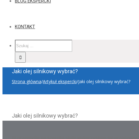
BLOG EKSPERCKI
KONTAKT
Jaki olej silnikowy wybrać?
Strona główna
/
Artykuł ekspercki
/
Jaki olej silnikowy wybrać?
Jaki olej silnikowy wybrać?
W przemyśle na szeroką skalę wykorzystuje się urządzenia